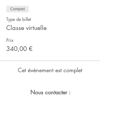
Complet
Type de billet
Classe virtuelle
Prix
340,00 €
Cet événement est complet
Nous contacter :
04 81 91 33 20
contact@nutry.fr
SAS Nutry
9 rue Notre Dame de Lorette