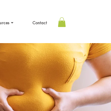
urces ⏷
Contact