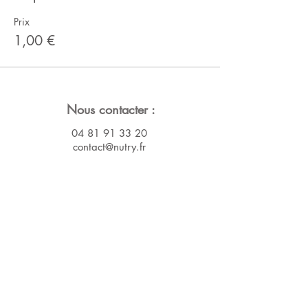
Prix
1,00 €
Nous contacter :
04 81 91 33 20
contact@nutry.fr
SAS Nutry
9 rue Notre Dame de Lorette
75009 PARIS
Nous suivre :