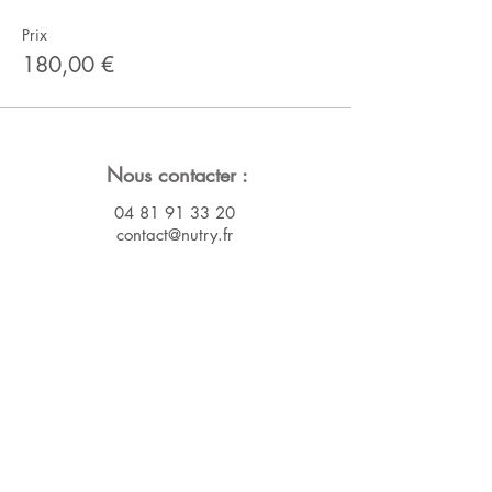
Prix
180,00 €
Nous contacter :
04 81 91 33 20
contact@nutry.fr
SAS Nutry
9 rue Notre Dame de Lorette
75009 PARIS
Nous suivre :