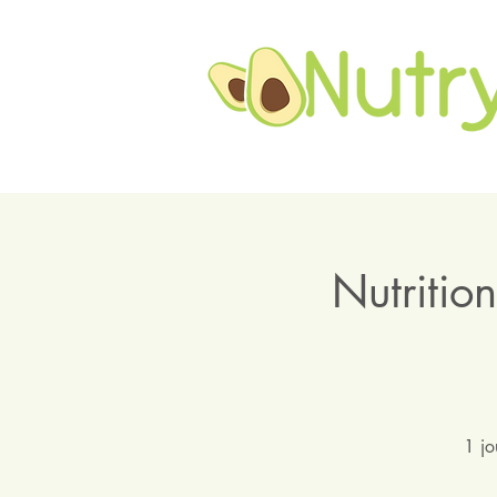
Nutritio
1 jo