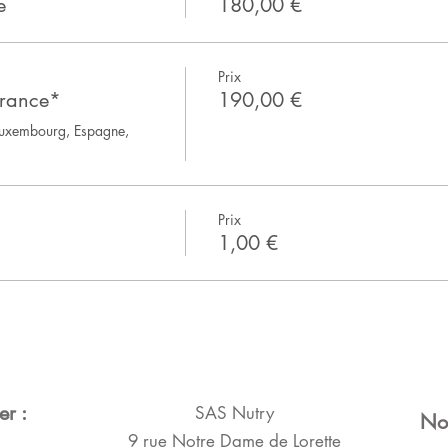
e
180,00 €
Prix
France*
190,00 €
uxembourg, Espagne, 
Prix
1,00 €
r :
SAS Nutry
Nou
9 rue Notre Dame de Lorette