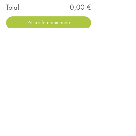
Total
0,00 €
Passer la commande
Nous contacter :
04 81 91 33 20
contact@nutry.fr
SAS Nutry
9 rue Notre Dame de Lorette
75009 PARIS
Nous suivre :