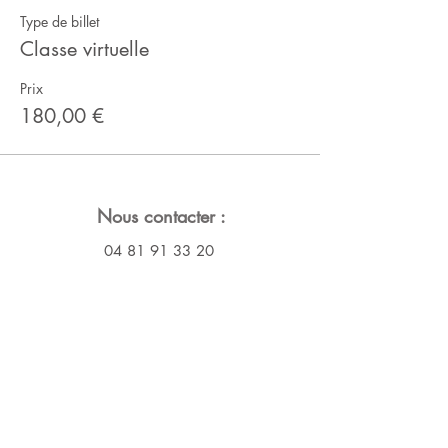
Type de billet
Classe virtuelle
Prix
180,00 €
Nous contacter :
04 81 91 33 20
contact@nutry.fr
SAS Nutry
9 rue Notre Dame de Lorette
75009 PARIS
Nous suivre :